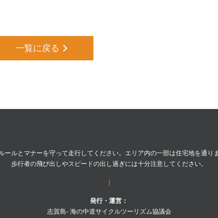
一覧に戻る
attention
ルールとマナーを守って走行してください。
エリア内の一部は住宅地を通り
歩行者の飛び出しやスピードの出し過ぎには
十分注意してください。
|
発行・運営：
志賀島- 海の中道サイクルツーリズム協議会